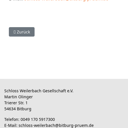
Vorheriger Beitrag: Impressum
Zurück
Schloss Weilerbach Gesellschaft e.V.
Martin Olinger
Trierer Str. 1
54634 Bitburg
Telefon: 0049 170 5917300
E-Mail:
schloss-weilerbach@bitburg-pruem.de