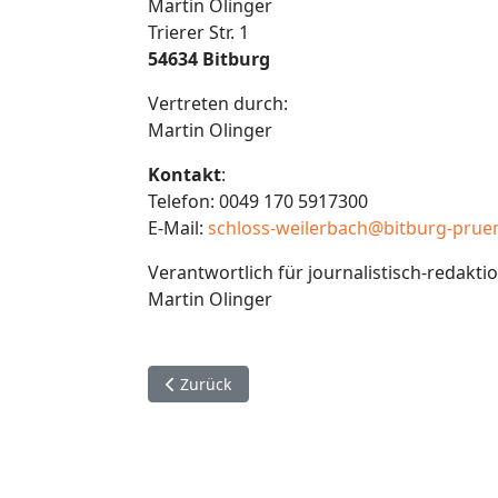
Martin Olinger
Trierer Str. 1
54634 Bitburg
Vertreten durch:
Martin Olinger
Kontakt
:
Telefon: 0049 170 5917300
E-Mail:
schloss-weilerbach@bitburg-prue
Verantwortlich für journalistisch-redaktion
Martin Olinger
Vorheriger Beitrag: Datenschutzerklärung
Zurück