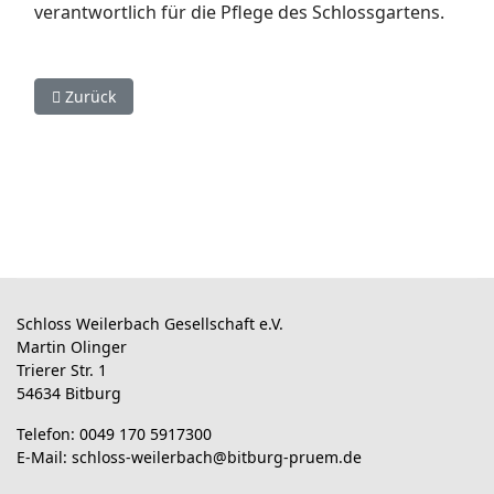
verantwortlich für die Pflege des Schlossgartens.
Vorheriger Beitrag: Besuchen Sie unsere Veranstaltungen
Zurück
Schloss Weilerbach Gesellschaft e.V.
Martin Olinger
Trierer Str. 1
54634 Bitburg
Telefon: 0049 170 5917300
E-Mail:
schloss-weilerbach@bitburg-pruem.de