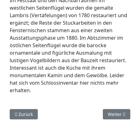
Im Festsaal und den Nachbarräumen im
westlichen Seitenflügel wurden die gemalte
Lambris (Vertäfelungen) von 1780 restauriert und
ergänzt; die Reste der Stuckarbeiten in den
Fensternischen stammen aus einer zweiten
Ausstattungsphase um 1880. Im Abtszimmer im
östlichen Seitenflügel wurde die barocke
ornamentale und figürliche Ausmalung mit
lustigen Vogelbildern aus der Bauzeit restauriert.
Interessant ist auch die Küche mit ihrem
monumentalen Kamin und dem Gewölbe. Leider
hat sich vom Schlossinventar hier nichts mehr
erhalten.
Vorheriger Beitrag: Pförtnerhaus, Wasserbecken und Hütte
Nächster Beitr
Zurück
Weiter